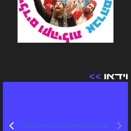
וידאו
>>
http:// https://youtu.be/icAT2s3SsD0