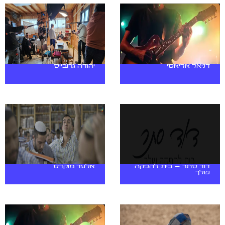
דניאל אליאסי
יהודה גרובייס
דוד סתר – בית להפקה
אלעד מוקדס
שלך