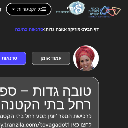
ד
כל הקטגוריות
דף הבית
>
מוזיקה
>
טובה גדות
>
סדנאות כתיבה
עמוד אומן
סדנאות 
טובה גדות – ספר
רחל בתי הקטנה'
לרכישת הספר 'יומן מסע רחל בתי הקטנה
לחצו כאן https://pay.tranzila.com/tovagadot1