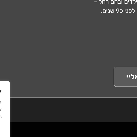
לדים ובהם רחל –
9 שנים.
ליי
y
e
y
.