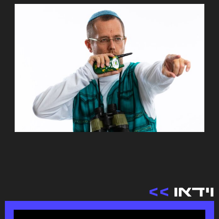
וידאו
>>