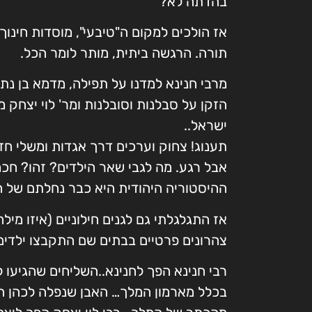
בהדתה לא?
אז הולכים למקום ה"טיבעי", מוסדות חינוך 
תורה. הרגשה ביתית, מותר לומר הכל.
מרבי חנינא למדנו על תפילה, מדמא בן נתי
הזקן על סבלנות וסובלנות ומר' לוי יצחק 
ישראל..
תענוג! צחוק וערכים דרך אגדות ומשלי חז"
אבל רגע. מה לגבי שאר הילדים? זהו? חכמ
ההיסטוריה היהודית היא כבר נחלתם של 
אז התגלגלתי גם לגנים חילוניים (איזו מילה
צהרונים פרטיים בבתים שם התקבצו ילדים מגיל 3 עד כ
רבי חנינא הפך לחנינא..השליחים שהגיעו
בכלל מארמון המלך… האבן שנפלה לכהן ה