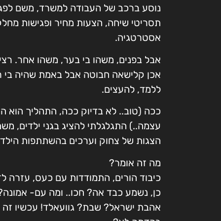
נוסע ברכב של העבודה למשרד, משם לפגי
תסריטי שיחה, הצעות מחיר ופגישות מחלקה
אסטרטגיה.
אבל בפנים, משהו בי בער, משהו אחר. רצי
אכן קלישאה חבוטה אבל באמת שהיה בי ר
ללמד, להעצים.
ככה (טוב.. לא בדיוק ככה, התהליך הוא 
עצמה..) התגלגלתי להציג בגני ילדים, משם
הצגות של צחוק וערכים בהשתתפות הילדי
מה זה אומר?
כיבוד הורים, התמודדות עם כעס, עזרה לזול
כן, נשמע כבד אה? חכו.. ומה עם- אמונה
אהבת ישראל? שבת? גוועאלד! עכשיו זה כ